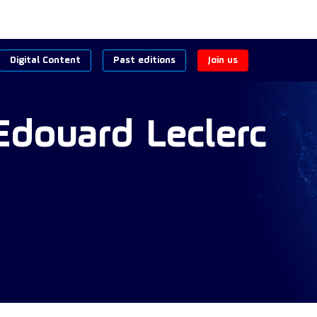
Digital Content
Past editions
Join us
Edouard
Leclerc