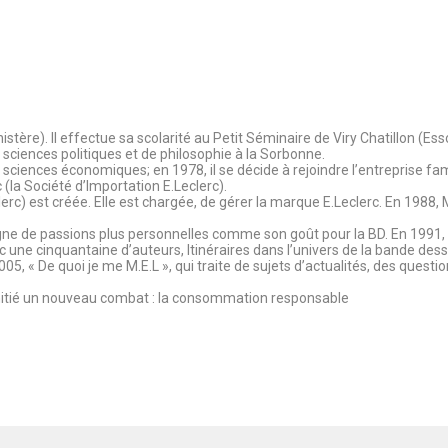
tère). Il effectue sa scolarité au Petit Séminaire de Viry Chatillon (Es
sciences politiques et de philosophie à la Sorbonne.
n sciences économiques; en 1978, il se décide à rejoindre l’entreprise fa
(la Société d’Importation E.Leclerc).
rc) est créée. Elle est chargée, de gérer la marque E.Leclerc. En 1988,
de passions plus personnelles comme son goût pour la BD. En 1991, il p
vec une cinquantaine d’auteurs, Itinéraires dans l’univers de la bande des
, « De quoi je me M.E.L », qui traite de sujets d’actualités, des quest
 initié un nouveau combat : la consommation responsable