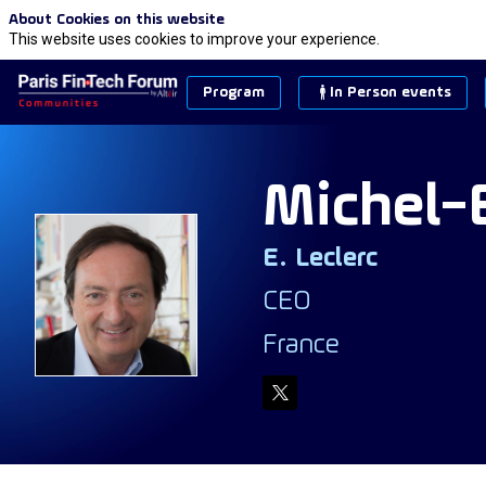
About Cookies on this website
This website uses cookies to improve your experience.
Program
In Person events
Michel-
E. Leclerc
ML
CEO
France