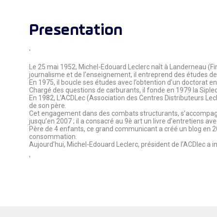
Presentation
'
Le 25 mai 1952, Michel-Edouard Leclerc naît à Landerneau (Finis
journalisme et de l’enseignement, il entreprend des études de 
En 1975, il boucle ses études avec l’obtention d’un doctorat e
Chargé des questions de carburants, il fonde en 1979 la Siplec 
En 1982, L’ACDLec (Association des Centres Distributeurs Lecle
de son père.
Cet engagement dans des combats structurants, s’accompagne 
jusqu’en 2007 ; il a consacré au 9è art un livre d’entretiens a
Père de 4 enfants, ce grand communicant a créé un blog en 2005
consommation.
Aujourd’hui, Michel-Edouard Leclerc, président de l’ACDlec a
'